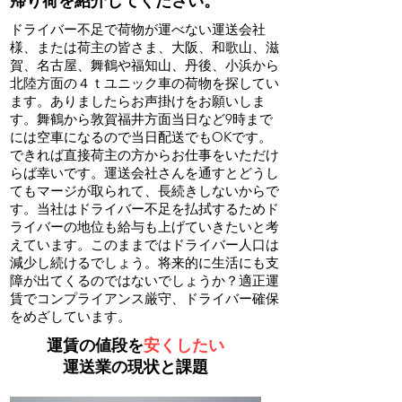
​帰り荷を紹介してください。
​ドライバー不足で荷物が運べない運送会社
様、または荷主の皆さま、大阪、和歌山、滋
賀、名古屋、舞鶴や福知山、丹後、小浜から
北陸方面の４ｔユニック車の荷物を探してい
ます。ありましたらお声掛けをお願いしま
す。舞鶴から敦賀福井方面当日など9時まで
には空車になるので当日配送でもOKです。
できれば直接荷主の方からお仕事をいただけ
らば幸いです。運送会社さんを通すとどうし
てもマージが取られて、長続きしないからで
す。当社はドライバー不足を払拭するためド
ライバーの地位も給与も上げていきたいと考
えています。このままではドライバー人口は
減少し続けるでしょう。将来的に生活にも支
障が出てくるのではないでしょうか？適正運
賃でコンプライアンス厳守、ドライバー確保
をめざしています。
​運賃の値段を
安くしたい
運送業の現状と課題