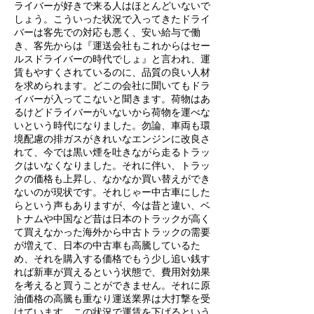
ライバーが好きで来る人はほとんどいないで
しょう。こういった状況で入ってきたドライ
バーは客先での対応も悪く、安い給与で働
き、客先からは『運送会社もこれからはセー
ルスドライバーの時代でしょ』と言われ、運
賃もやすくされているのに、品質の良い人材
を求められます。どこの会社に聞いてもドラ
イバーが入ってこないと聞きます。荷物はあ
るけどドライバーがいないから荷物を運べな
いという時代になりました。
勿論、車両も環
境配慮の排ガスがきれいなエンジンに改良さ
れて、今では黒い煙を吐きながら走るトラッ
クはいなくなりました。それに伴い、トラッ
クの価格も上昇し、なかなか買い替えができ
ないのが現状です。それじゃー中古車にした
らという声もありますが、今は昔と違い、ベ
トナムや中国など昔は日本のトラックが高く
て買えなかった海外から中古トラックの需要
が増えて、日本の中古車も高騰しているた
め、それを購入する価格でもう少し追い銭す
れば新車が買えるという状態で、費用対効果
を考えると買うことができません。それに原
油価格の高騰も重なり運送業界は大打撃を受
けています。この状況で運賃を下げるという