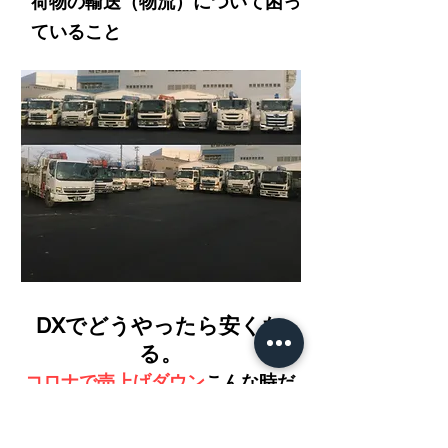
荷物の輸送（物流）について困っ
ていること
​DXでどうやったら安くな
る。
コロナで売上げダウン
こんな時だ
から
物流の見直しデジタル化
を当
社とやってみる