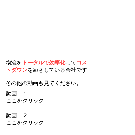
​物流を
トータルで効率化
して
コス
トダウン
をめざしている会社です
その他の動画も見てください。
​動画 １
ここをクリック
​動画 ２
ここをクリック