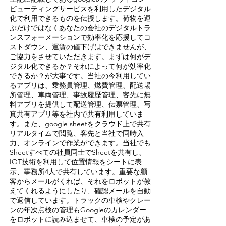
ピューティングサービスを利用したデジタル
化で利用できるものを伝授します。荷物を運
ぶだけではなくあなたの会社のデジタルトラ
ンスフォーメーションで効率化を応援してコ
ストダウン、運賃の値下げはできませんが、
ご協力をさせていただきます。まずは何がデ
ジタル化できるか？それによって何が効率化
できるか？が大事です。当社の今利用してい
るアプリは、乗務員管理、燃費管理、配送場
所管理、車両管理、事故履歴管理、客先に無
料アプリを提供して配送管理、伝票管理、写
真共有アプリ等を社内で共有利用していま
す。また、google sheetをクラウド上で共有
リアルタイムで閲覧、客先と当社で同時入
力、オンラインで作業ができます。
​当社でも
Sheetすべての社員同士でSheetを共有し、
IOT​技術を利用して位置情報をシートに表
示、事務所4人で共有しています。重要な顧
客からメールがくれば、それをロボットが教
えてくれるようにしたり、確認メールを自動
で返信しています。トラックの車検やクレー
ンの年次点検の管理もGoogleのカレンダー
をロボットに読み込ませて、車検の予定があ