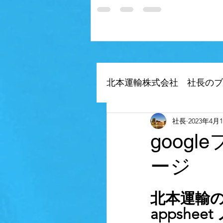
北本運輸株式会社 社長のブ
社長
2023年4月
自社アプリ（デジタル
goog
ージ
当社のデジタルトランス
北本運輸の
空車を削減、荷物募集
appshe