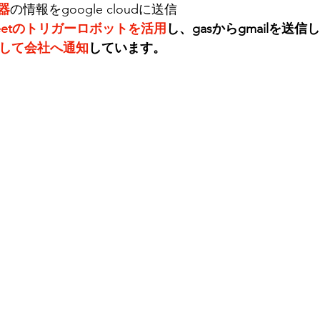
器
の情報をgoogle cloudに送信
ノーコードアプリ
生成AI
heetのトリガーロボットを活用
し、gasからgmailを送信
して会社へ通知
しています。