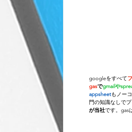
googleをすべて
gas
で
gmailやspre
appsheet
もノー
門の知識なしでプ
が当社
です。gasはg