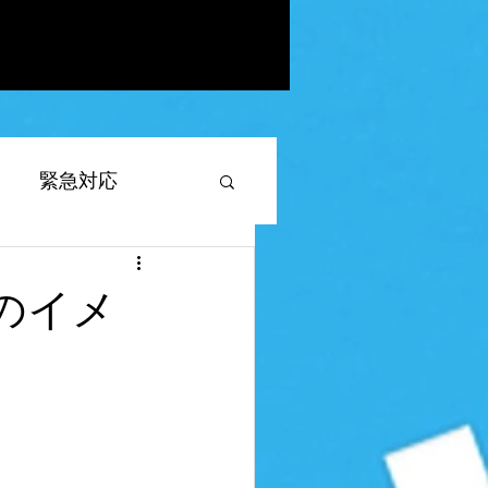
緊急対応
Xのイメ
対応
したい
appsheet