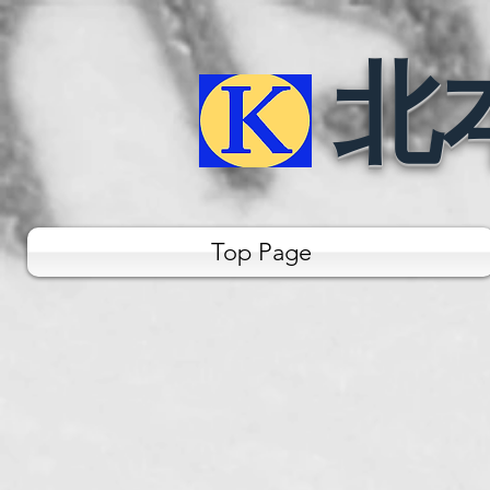
北
Top Page