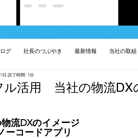
ログ
社長のつぶやき
最新情報
当社の取組
11日
読了時間: 1分
化）
求人応募
当社のRPA
leフル活用 当社の物流D
フォーメーション（DX)
SDGｓ
人助け 緊急
物流DXのイメージ
無題のカテゴリー
重たいものをクレーンで移動
et ノーコードアプリ