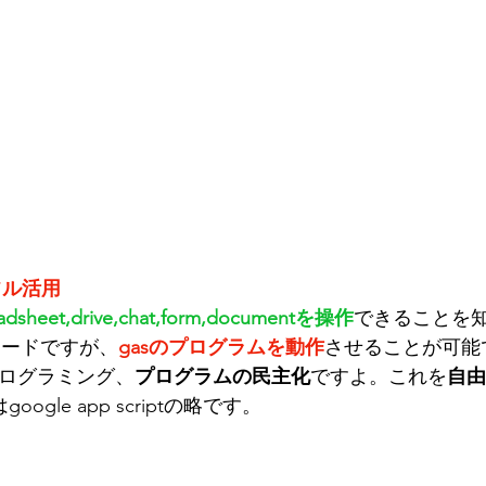
フル活用
adsheet,drive,chat,form,documentを操作
できることを
コードですが、
gasのプログラムを動作
させることが可能
ログラミング、
プログラムの民主化
ですよ。これを
自由
oogle app scriptの略です。