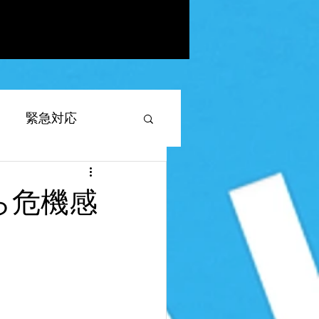
緊急対応
ら危機感
対応
したい
appsheet