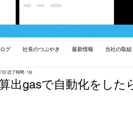
ログ
社長のつぶやき
最新情報
当社の取組
17日
読了時間: 1分
化）
求人応募
当社のRPA
上算出gasで自動化をした
フォーメーション（DX)
SDGｓ
人助け 緊急
無題のカテゴリー
重たいものをクレーンで移動