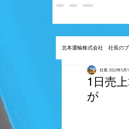
北本運輸株式会社 社長のブ
社長
2022年5月
自社アプリ（デジタル
1日売
が
当社のデジタルトランス
空車を削減、荷物募集