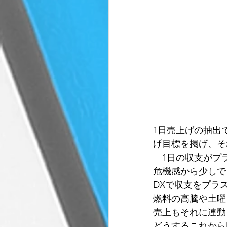
物流DX
事故防止
1日売上げの抽出
げ目標を掲げ、そ
　1日の収支がプ
危機感から少しで
DXで収支をプラ
燃料の高騰や土曜
売上もそれに連動
どうするこれから