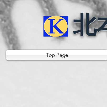
北
Top Page