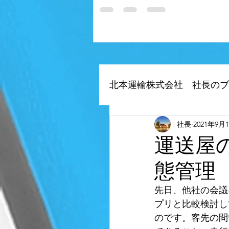
北本運輸株式会社 社長のブ
社長
2021年9月
自社アプリ（デジタル
運送屋
態管理
当社のデジタルトランス
先日、他社の会議
プリと比較検討し
空車を削減、荷物募集
のです。客先の問