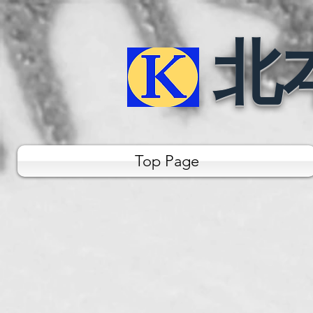
北
Top Page