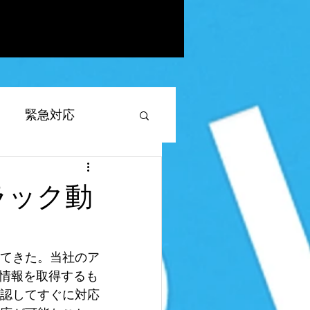
緊急対応
ラック動
対応
てきた。当社のア
置情報を取得するも
したい
appsheet
認してすぐに対応