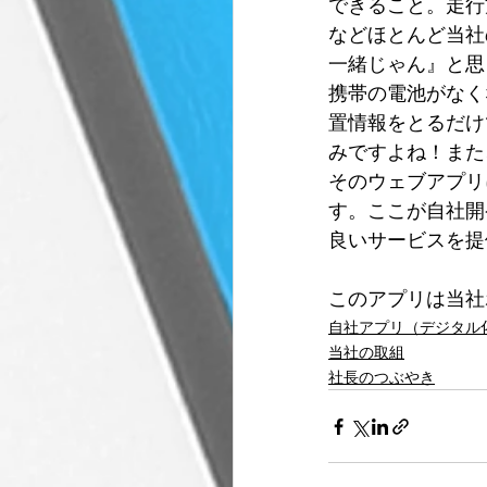
できること。走行
などほとんど当社
物流DX
事故防止
一緒じゃん』と思
携帯の電池がなく
置情報をとるだけ
みですよね！また
そのウェブアプリ
す。ここが自社開
良いサービスを提
このアプリは当社
自社アプリ（デジタル
当社の取組
社長のつぶやき