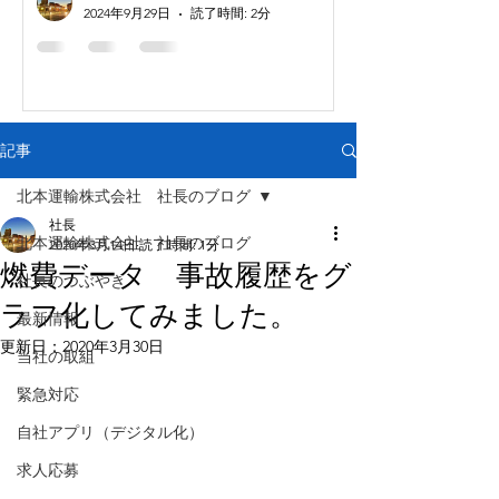
2024年9月29日
読了時間: 2分
記事
北本運輸株式会社 社長のブログ
社長
北本運輸株式会社 社長のブログ
2020年3月14日
読了時間: 1分
燃費データ 事故履歴をグ
社長のつぶやき
ラフ化してみました。
最新情報
更新日：
2020年3月30日
当社の取組
緊急対応
自社アプリ（デジタル化）
求人応募