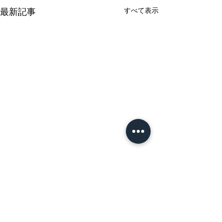
すべて表示
最新記事
仕事を充実した1日にした
い
荷物を載せないで走っている
コメント