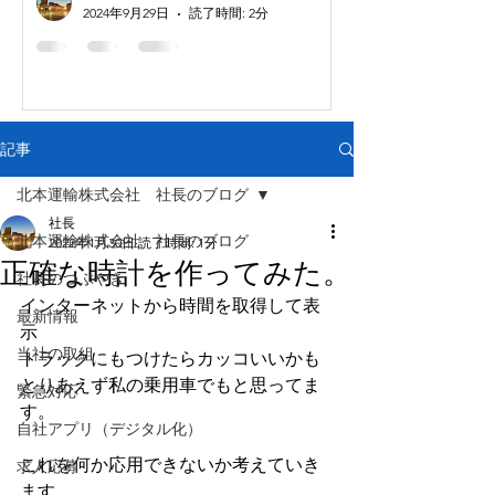
2024年9月29日
読了時間: 2分
記事
北本運輸株式会社 社長のブログ
社長
北本運輸株式会社 社長のブログ
2022年1月30日
読了時間: 1分
正確な時計を作ってみた。
社長のつぶやき
インターネットから時間を取得して表
最新情報
示
当社の取組
トラックにもつけたらカッコいいかも
とりあえず私の乗用車でもと思ってま
緊急対応
す。
自社アプリ（デジタル化）
これを何か応用できないか考えていき
求人応募
ます。