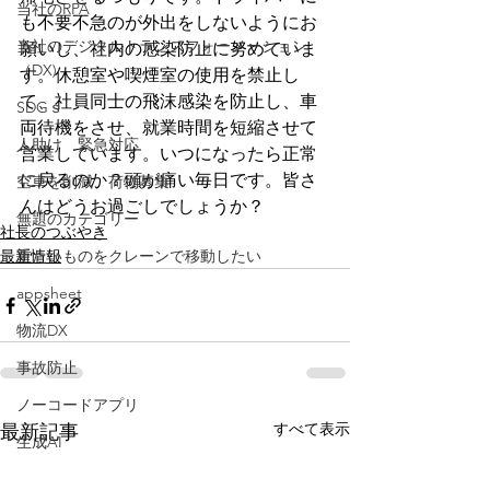
当社のRPA
も不要不急のが外出をしないようにお
当社のデジタルトランスフォーメーション
願いし、社内の感染防止に努めていま
（DX)
す。休憩室や喫煙室の使用を禁止し
て、
社員同士の飛沫感染を防止し、
車
SDGｓ
両待機をさせ、就業時間を短縮させて
人助け 緊急対応
営業しています。いつになったら正常
に戻るのか？頭が痛い毎日です。皆さ
空車を削減、荷物募集
んはどうお過ごしでしょうか？
無題のカテゴリー
社長のつぶやき
最新情報
重たいものをクレーンで移動したい
appsheet
物流DX
事故防止
ノーコードアプリ
すべて表示
最新記事
生成AI