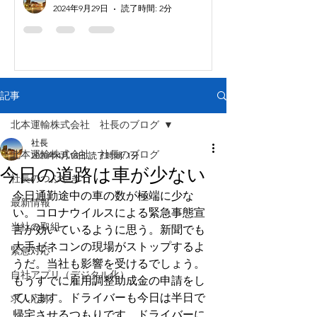
2024年9月29日
読了時間: 2分
記事
北本運輸株式会社 社長のブログ
社長
北本運輸株式会社 社長のブログ
2020年4月18日
読了時間: 1分
今日の道路は車が少ない
社長のつぶやき
今日通勤途中の車の数が極端に少な
最新情報
い。コロナウイルスによる緊急事態宣
当社の取組
言が効いているように思う。新聞でも
大手ゼネコンの現場がストップするよ
緊急対応
うだ。当社も影響を受けるでしょう。
自社アプリ（デジタル化）
もうすでに雇用調整助成金の申請をし
ています。ドライバーも今日は半日で
求人応募
帰宅させるつもりです。ドライバーに