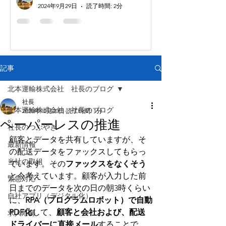
2024年9月29日
読了時間: 2分
記事
北本運輸株式会社 社長のブログ
社長
北本運輸株式会社 社長のブログ
2020年10月20日
読了時間: 1分
ペーパーレスの推進
社長のつぶやき
顧客とデータを共有していますが、そ
最新情報
の配送データをファックスしてもらっ
当社の取組
ています。その
ファックスをなくそう
と今考えています。顧客が入力した前
緊急対応
日までのデータを次の日の朝3時くらい
自社アプリ（デジタル化）
に、
RPA（プログラムロボット）で自動
PDF化
して、
顧客と会社および、配送
求人応募
ドライバーに直接メール
することで、