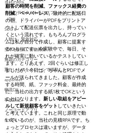
当社のRPA
顧客の時間を削減、ファックス経費の
当社のデジタルトランスフォーメーション
削減、ペーパーレス、
最終的に配送日
（DX)
の朝、ドライバーがPDFをプリントア
ウトして配送伝票を出力し、持ってい
SDGｓ
くという流れです。もちろんプログラ
人助け 緊急対応
ムは私が自分で作成し、顧客に提案す
るつもりです。今実験中で、毎日、そ
空車を削減、荷物募集
れが確実に動いているかテストしてい
無題のカテゴリー
ます。とりあえず、2回ぐらいは修正し
重たいものをクレーンで移動したい
ましたが、今日は、ちゃんとPDFでメ
ールが送られてきました。顧客が作成
appsheet
する時間、紙、ファック料金、最終的
物流DX
に、当社の出力する紙1枚でOKという
ことになります。
新しい取組をアピー
事故防止
ルして新規顧客をゲット
していきたい
ノーコードアプリ
と考えています。これと同じ原理で動
生成AI
いているのが、当社の見積RPAです。ち
ょっとプロセスは違いますが、データ